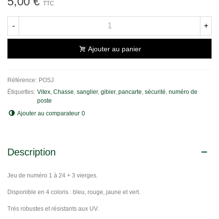
5,00 €
TTC
-
+
Ajouter au panier
Référence:
POSJ
Étiquettes:
Vitex
,
Chasse
,
sanglier
,
gibier
,
pancarte
,
sécurité
,
numéro de
poste
Ajouter au comparateur
0
Description
Jeu de numéro 1 à 24 + 3 vierges.
Disponible en 4 coloris : bleu, rouge, jaune et vert.
Très robustes et résistants aux UV.