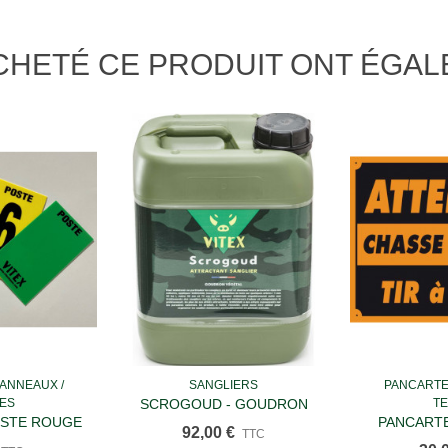
ACHETÉ CE PRODUIT ONT ÉGA
PANNEAUX /
SANGLIERS
PANCARTES
u panier
Ajouter au panier
Ajou
LES
SCROGOUD - GOUDRON
TE
OSTE ROUGE
PANCARTE
VÉGÉTAL DIT "DE NORVEGE" -
92,00 €
TTC
CHASSE EN 
Pack De 4