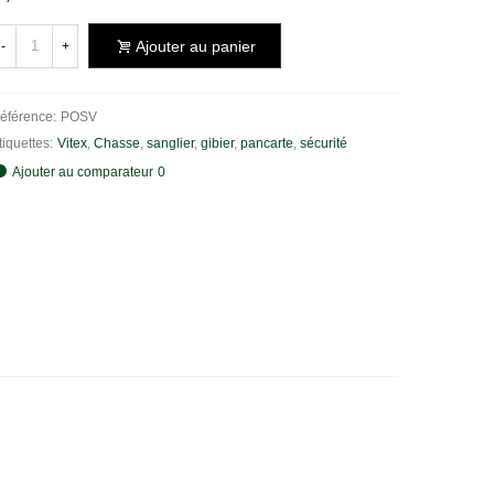
Ajouter au panier
-
+
éférence:
POSV
tiquettes:
Vitex
,
Chasse
,
sanglier
,
gibier
,
pancarte
,
sécurité
Ajouter au comparateur
0