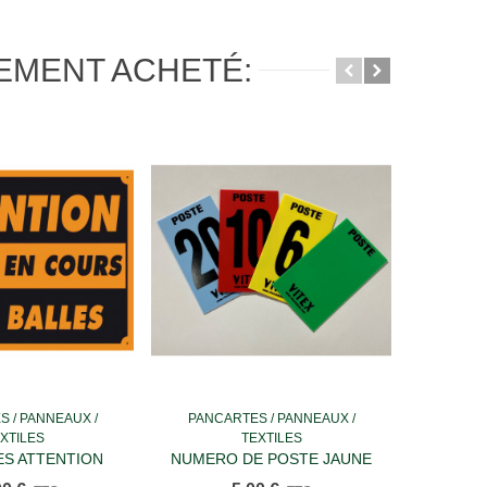
LEMENT ACHETÉ:
 / PANNEAUX /
PANCARTES / PANNEAUX /
PANCA
ter au panier
Ajouter au panier
XTILES
TEXTILES
S ATTENTION
NUMERO DE POSTE JAUNE
NUMER
COURS Lot De 5