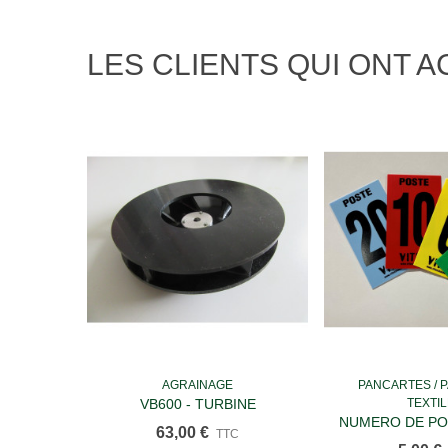
LES CLIENTS QUI ONT 
AGRAINAGE
PANCARTES / 
Ajouter au panier
Ajouter a
VB600 - TURBINE
TEXTI
NUMERO DE P
63,00 €
TTC