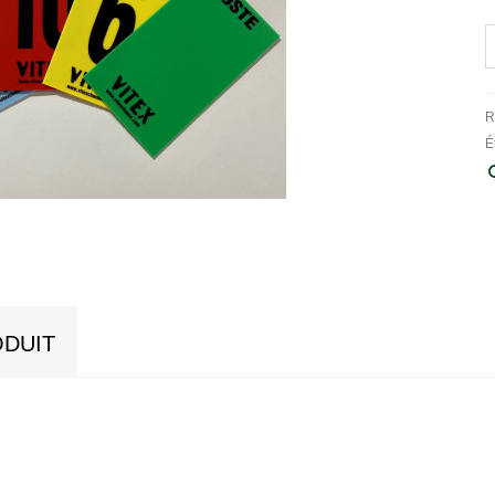
R
É
ODUIT