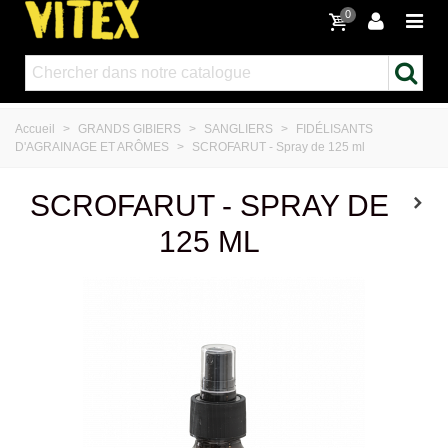
0
Accueil
>
GRANDS GIBIERS
>
SANGLIERS
>
FIDÉLISANTS
D'AGRAINAGE ET ARÔMES
>
SCROFARUT - Spray de 125 ml
SCROFARUT - SPRAY DE
125 ML