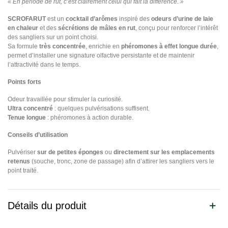
« En période de rut, c’est clairement celui qui fait la différence. »
SCROFARUT
est un
cocktail d’arômes
inspiré des
odeurs d’urine de laie
en chaleur
et des
sécrétions de mâles en rut
, conçu pour renforcer l’intérêt
des sangliers sur un point choisi.
Sa formule
très concentrée
, enrichie en
phéromones à effet longue durée
,
permet d’installer une signature olfactive persistante et de maintenir
l’attractivité dans le temps.
Points forts
Odeur travaillée pour stimuler la curiosité.
Ultra concentré
: quelques pulvérisations suffisent.
Tenue longue
: phéromones à action durable.
Conseils d’utilisation
Pulvériser
sur de petites éponges
ou
directement sur les emplacements
retenus
(souche, tronc, zone de passage) afin d’attirer les sangliers vers le
point traité.
Détails du produit