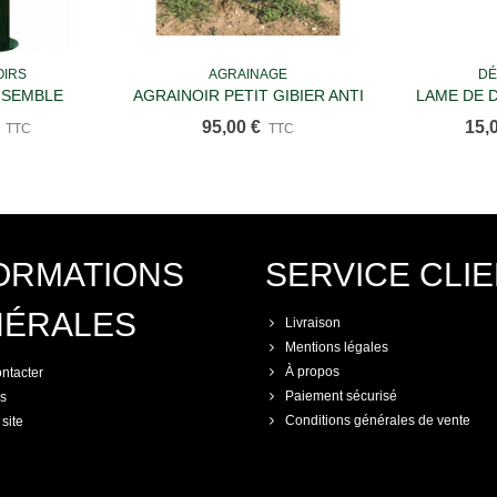
OIRS
AGRAINAGE
DÉ
u panier
Ajouter au panier
Ajou
NSEMBLE
AGRAINOIR PETIT GIBIER ANTI
LAME DE 
SANGLIER - L'unité À Partir De
SUPPLÉME
95,00 €
15,
TTC
TTC
5
ORMATIONS
SERVICE CLI
NÉRALES
Livraison
Mentions légales
À propos
ntacter
Paiement sécurisé
s
Conditions générales de vente
site