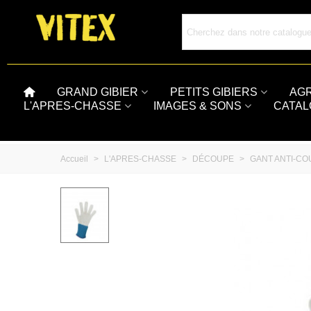
GRAND GIBIER
PETITS GIBIERS
AG
L'APRES-CHASSE
IMAGES & SONS
CATA
Accueil
>
L'APRES-CHASSE
>
DÉCOUPE
>
GANT ANTI-C