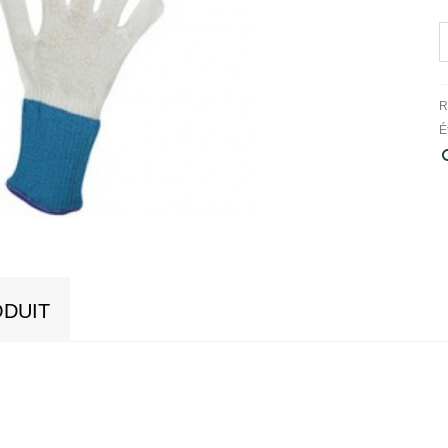
R
É
ODUIT