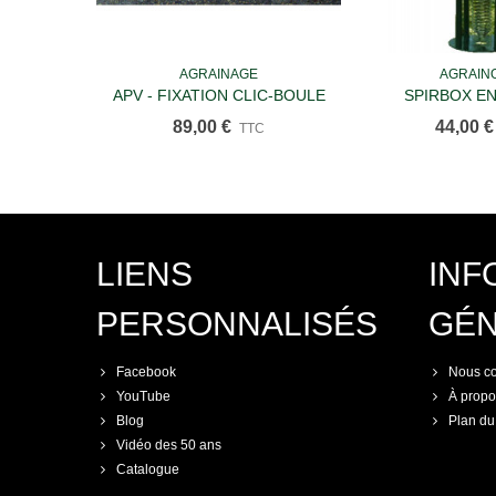
AGRAINAGE
AGRAIN
Ajouter au panier
Ajouter a
APV - FIXATION CLIC-BOULE
SPIRBOX E
89,00 €
44,00 €
TTC
LIENS
INF
PERSONNALISÉS
GÉ
Facebook
Nous co
YouTube
À propo
Blog
Plan du 
Vidéo des 50 ans
Catalogue