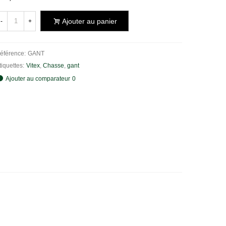
Ajouter au panier
-
+
éférence:
GANT
tiquettes:
Vitex
,
Chasse
,
gant
Ajouter au comparateur
0