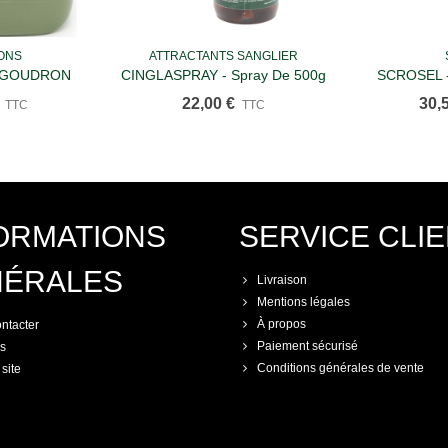
ONS
ATTRACTANTS SANGLIER
u panier
Ajouter au panier
Ajou
 GOUDRON
CINGLASPRAY - Spray De 500g
SCROSEL -
DE NORVEGE"
22,00 €
30,
TTC
TTC
ORMATIONS
SERVICE CLI
NÉRALES
Livraison
Mentions légales
À propos
ntacter
Paiement sécurisé
s
Conditions générales de vente
site