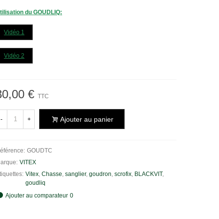
tilisation du GOUDLIQ
:
Vidéo 1
Vidéo 2
30,00 €
TTC
Ajouter au panier
-
+
éférence:
GOUDTC
arque:
VITEX
tiquettes:
Vitex
,
Chasse
,
sanglier
,
goudron
,
scrofix
,
BLACKVIT
,
goudliq
Ajouter au comparateur
0