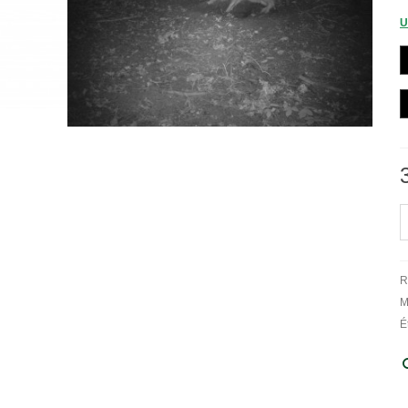
U
R
M
É