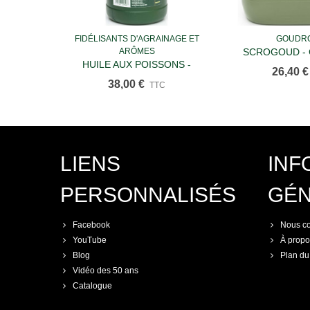
FIDÉLISANTS D'AGRAINAGE ET
GOUDR
Ajouter au panier
Ajouter a
ARÔMES
SCROGOUD -
HUILE AUX POISSONS -
VÉGÉTAL DIT "
26,40 €
CARTON DE 4 BOUTEILLES DE
38,00 €
TTC
1 Kg
LIENS
INF
PERSONNALISÉS
GÉ
Facebook
Nous co
YouTube
À propo
Blog
Plan du 
Vidéo des 50 ans
Catalogue