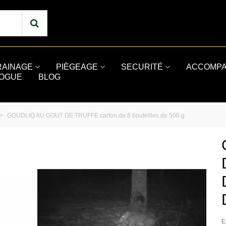
RAINAGE
PIÈGEAGE
SECURITÉ
ACCOMPA
LOGUE
BLOG
>
GOUDLIQ AU GOUT DE TRUFFE carton de 8 bouteilles de 500 g
E