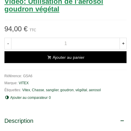
Vidéo: Utilisation de l'aérosol
goudron végétal
94,00 €
TTC
-
+
Ajouter au panier
Référence:
GSA6
Marque:
VITEX
Étiquettes:
Vitex
,
Chasse
,
sanglier
,
goudron
,
végétal
,
aerosol
Ajouter au comparateur
0
Description