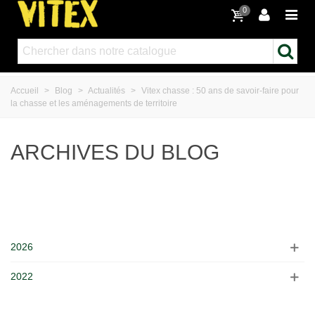
0
Accueil
>
Blog
>
Actualités
>
Vitex chasse : 50 ans de savoir-faire pour
la chasse et les aménagements de territoire
ARCHIVES DU BLOG
2026
2022