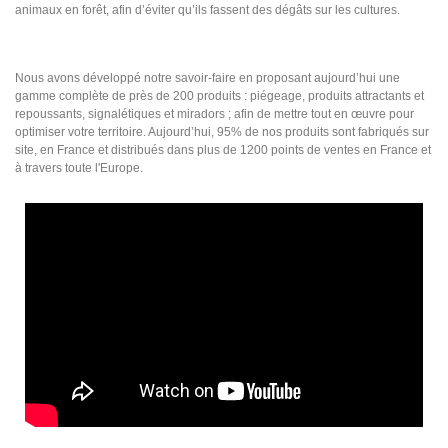
animaux en forêt, afin d’éviter qu’ils fassent des dégâts sur les cultures.
Nous avons développé notre savoir-faire en proposant aujourd’hui une
gamme complète de près de 200 produits : piégeage, produits attractants et
repoussants, signalétiques et miradors ; afin de mettre tout en œuvre pour
optimiser votre territoire. Aujourd’hui, 95% de nos produits sont fabriqués sur
site, en France et distribués dans plus de 1200 points de ventes en France et
à travers toute l'Europe.