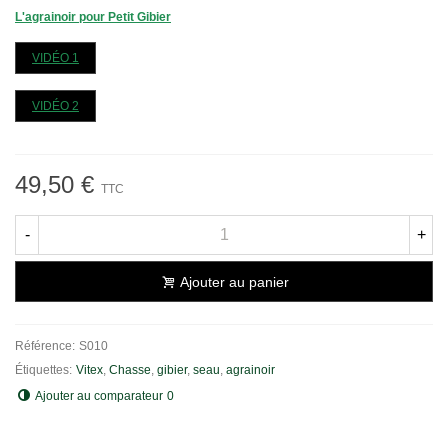
L'agrainoir pour Petit Gibier
VIDÉO 1
VIDÉO 2
49,50 €
TTC
-
+
Ajouter au panier
Référence:
S010
Étiquettes:
Vitex
,
Chasse
,
gibier
,
seau
,
agrainoir
Ajouter au comparateur
0