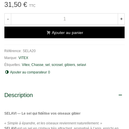
31,50 €
TTC
-
+
Ajouter au panier
Référence:
SELA20
Marque:
VITEX
Étiquettes:
Vitex
,
Chasse
,
sel
,
scrosel
,
gibiers
,
selavi
Ajouter au comparateur
0
Description
SELAVI — Le sel qui fidélise vos oiseaux gibier
« Simple à épandre, et les oiseaux reviennent naturellement. »
SELAVI
est un sel en cristaux très attractant, aromatisé à l’anis, enrichi en