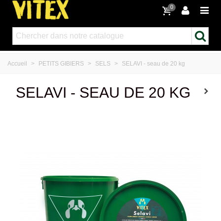
0
Accueil
>
PETITS GIBIERS
>
SELS
>
SELAVI - seau de 20 kg
SELAVI - SEAU DE 20 KG