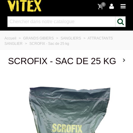
0
Accueil
>
GRANDS GIBIERS
>
SANGLIERS
>
ATTRACTANTS
SANGLIER
>
SCROFIX - Sac de 25 kg
SCROFIX - SAC DE 25 KG