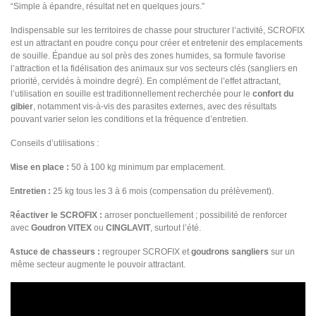
“Simple à épandre, résultat net en quelques jours.”
Indispensable sur les territoires de chasse pour structurer l’activité, SCROFIX
est un attractant en poudre conçu pour créer et entretenir des emplacements
de souille. Épandue au sol près des zones humides, sa formule favorise
l’attraction et la fidélisation des animaux sur vos secteurs clés (sangliers en
priorité, cervidés à moindre degré). En complément de l’effet attractant,
l’utilisation en souille est traditionnellement recherchée pour le
confort du
gibier
, notamment vis-à-vis des parasites externes, avec des résultats
pouvant varier selon les conditions et la fréquence d’entretien.
Conseils d’utilisations :
Mise en place :
50 à 100 kg minimum par emplacement.
Entretien :
25 kg tous les 3 à 6 mois (compensation du prélèvement).
Réactiver le SCROFIX :
arroser ponctuellement ; possibilité de renforcer
avec
Goudron VITEX
ou
CINGLAVIT
, surtout l’été.
Astuce de chasseurs :
regrouper SCROFIX et
goudrons sangliers
sur un
même secteur augmente le pouvoir attractant.