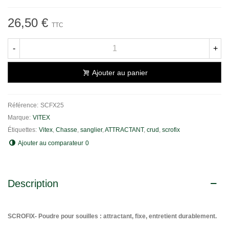
26,50 €
TTC
-
+
Ajouter au panier
Référence:
SCFX25
Marque:
VITEX
Étiquettes:
Vitex
,
Chasse
,
sanglier
,
ATTRACTANT
,
crud
,
scrofix
Ajouter au comparateur
0
Description
SCROFIX- Poudre pour souilles : attractant, fixe, entretient durablement.