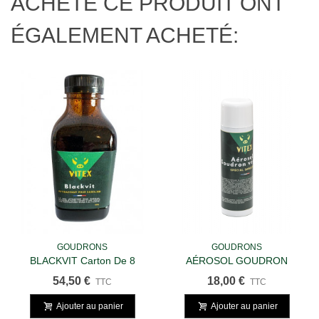
ACHETÉ CE PRODUIT ONT
ÉGALEMENT ACHETÉ:
GOUDRONS
GOUDRONS
BLACKVIT Carton De 8
AÉROSOL GOUDRON
Bouteilles De 500g
VEGETAL SPECIAL
54,50 €
18,00 €
TTC
TTC
SANGLIERS
Ajouter au panier
Ajouter au panier