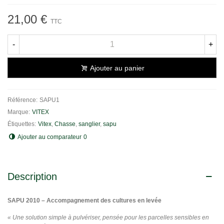
21,00 €
TTC
-
+
Ajouter au panier
Référence:
SAPU1
Marque:
VITEX
Étiquettes:
Vitex
,
Chasse
,
sanglier
,
sapu
Ajouter au comparateur
0
Description
SAPU 2010 – Accompagnement des cultures en levée
« Une solution simple à pulvériser, pensée pour les parcelles sensibles en