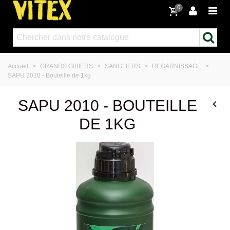
0
Accueil
>
GRANDS GIBIERS
>
SANGLIERS
>
REGARNISSAGE
>
SAPU 2010 - Bouteille de 1kg
SAPU 2010 - BOUTEILLE
DE 1KG