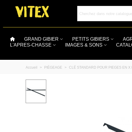
GRAND GIBIER
PETITS GIBIERS
AG
L'APRES-CHASSE
IMAGES & SONS
CATA
Accueil
>
PIÈGEAGE
>
CLÉ STANDARD POUR PIEGES EN X