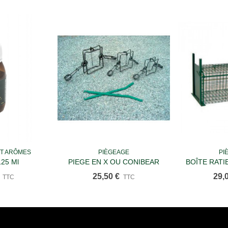
ET ARÔMES
PIÈGEAGE
PI
u panier
Ajouter au panier
Ajou
125 Ml
PIEGE EN X OU CONIBEAR
BOÎTE RATIE
DOUBLE RESSORT 18 X 18 Cm
Cm 1
25,50 €
29,
TTC
TTC