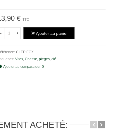
13,90 €
TTC
Ajouter au panier
-
+
éférence:
CLEPIEGX
tiquettes:
Vitex
,
Chasse
,
pieges
,
clé
Ajouter au comparateur
0
LEMENT ACHETÉ: