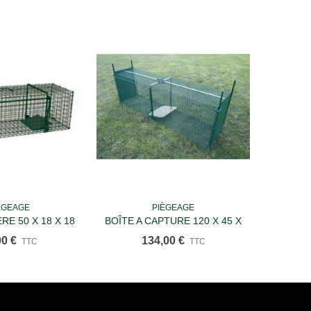
ÈGEAGE
PIÈGEAGE
ter au panier
Ajouter au panier
RE 50 X 18 X 18
BOÎTE A CAPTURE 120 X 45 X
BOÎTE A
 ENTRÉE
35 Cm 2 ENTREES-
25 
00 €
134,00 €
TTC
TTC
Déclenchement Palette
Décle