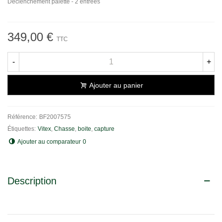
Déclenchement palette - 2 entrées
349,00 €
TTC
-
+
Ajouter au panier
Référence:
BF2007575
Étiquettes:
Vitex
,
Chasse
,
boite
,
capture
Ajouter au comparateur
0
Description