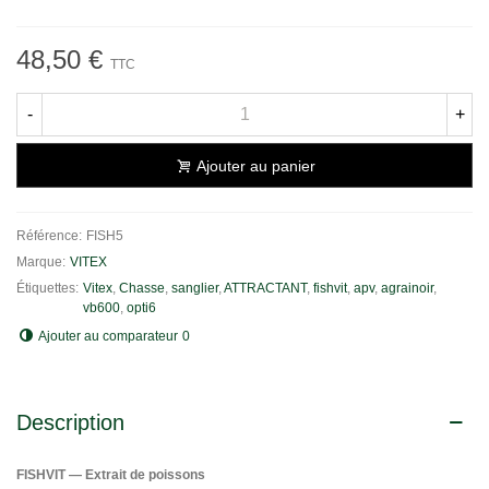
48,50 €
TTC
-
+
Ajouter au panier
Référence:
FISH5
Marque:
VITEX
Étiquettes:
Vitex
,
Chasse
,
sanglier
,
ATTRACTANT
,
fishvit
,
apv
,
agrainoir
,
vb600
,
opti6
Ajouter au comparateur
0
Description
FISHVIT — Extrait de poissons