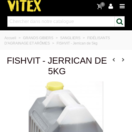
0
Accueil
>
GRANDS GIBIERS
>
SANGLIERS
>
FIDÉLISANTS
D'AGRAINAGE ET ARÔMES
>
FISHVIT - Jerrican de 5kg
FISHVIT - JERRICAN DE
5KG