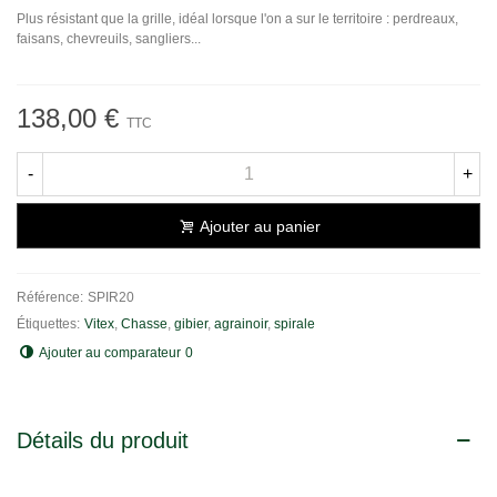
Plus résistant que la grille, idéal lorsque l'on a sur le territoire : perdreaux,
faisans, chevreuils, sangliers...
138,00 €
TTC
-
+
Ajouter au panier
Référence:
SPIR20
Étiquettes:
Vitex
,
Chasse
,
gibier
,
agrainoir
,
spirale
Ajouter au comparateur
0
Détails du produit