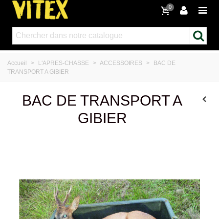
0
Accueil
>
L'APRES-CHASSE
>
ACCESSOIRES
>
BAC DE
TRANSPORT A GIBIER
BAC DE TRANSPORT A
GIBIER