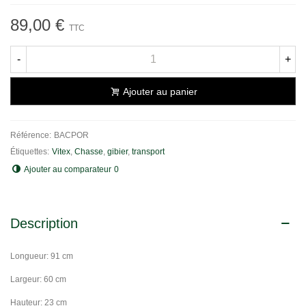
89,00 €
TTC
-
+
Ajouter au panier
Référence:
BACPOR
Étiquettes:
Vitex
,
Chasse
,
gibier
,
transport
Ajouter au comparateur
0
Description
Longueur: 91 cm
Largeur: 60 cm
Hauteur: 23 cm